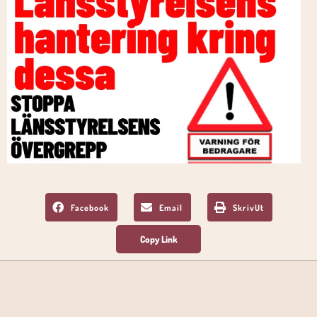
Facebook
Email
SkrivUt