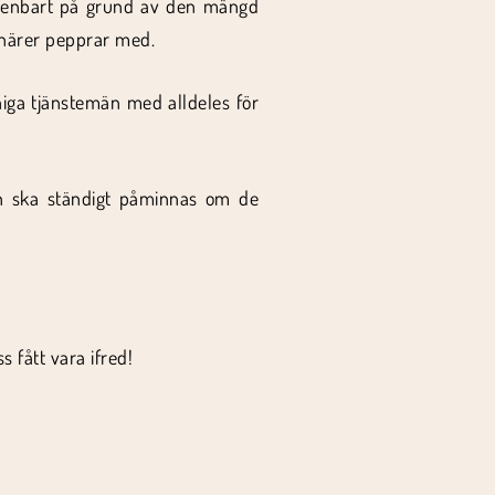
liv enbart på grund av den mängd
inärer pepprar med.
niga tjänstemän med alldeles för
sen ska ständigt påminnas om de
 fått vara ifred!