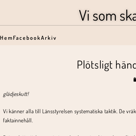
Vi som sk
Hem
Facebook
Arkiv
Plötsligt hän
glädjeskutt!
Vi känner alla till Länsstyrelsen systematiska taktik. De vr
faktainnehåll.