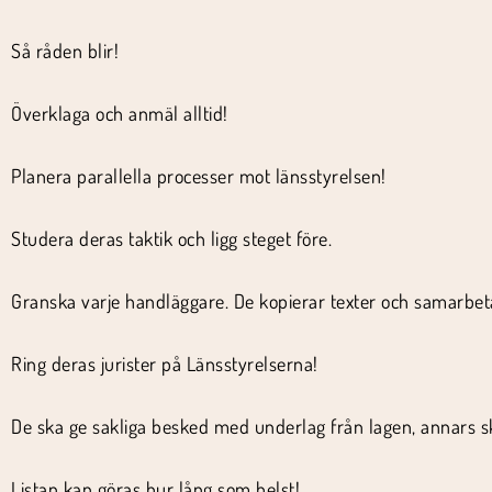
Så råden blir!
Överklaga och anmäl alltid!
Planera parallella processer mot länsstyrelsen!
Studera deras taktik och ligg steget före.
Granska varje handläggare. De kopierar texter och samarbeta
Ring deras jurister på Länsstyrelserna!
De ska ge sakliga besked med underlag från lagen, annars s
Listan kan göras hur lång som helst!