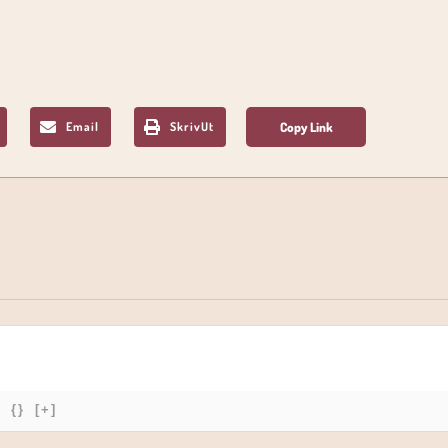
Email
SkrivUt
{}
[+]