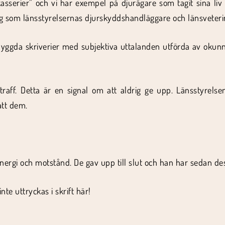
akasserier” och vi har exempel på djurägare som tagit sina 
g som länsstyrelsernas djurskyddshandläggare och länsveter
byggda skriverier med subjektiva uttalanden utförda av okun
 straff. Detta är en signal om att aldrig ge upp. Länsstyrel
att dem.
rgi och motstånd. De gav upp till slut och han har sedan dess
te uttryckas i skrift här!