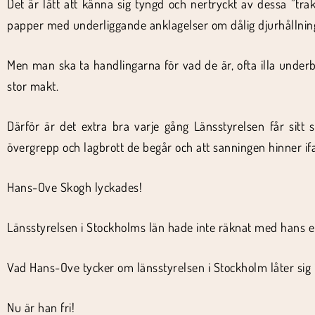
Det är lätt att känna sig tyngd och nertryckt av dessa ”tr
papper med underliggande anklagelser om dålig djurhållnin
Men man ska ta handlingarna för vad de är, ofta illa under
stor makt.
Därför är det extra bra varje gång Länsstyrelsen får sitt
övergrepp och lagbrott de begår och att sanningen hinner if
Hans-Ove Skogh lyckades!
Länsstyrelsen i Stockholms län hade inte räknat med hans ene
Vad Hans-Ove tycker om länsstyrelsen i Stockholm låter sig in
Nu är han fri!