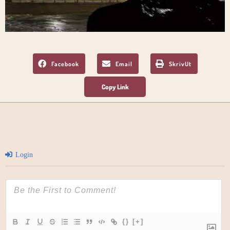
Facebook
Email
SkrivUt
Login
{}
[+]