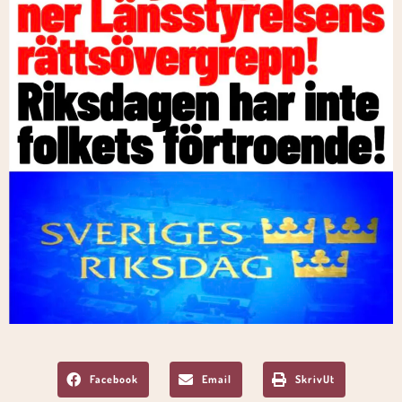
Facebook
Email
SkrivUt