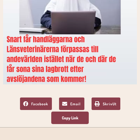
Facebook
Email
SkrivUt