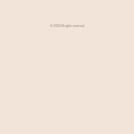
© 2020 All rights reserved
Angon - Agencja Interaktywna