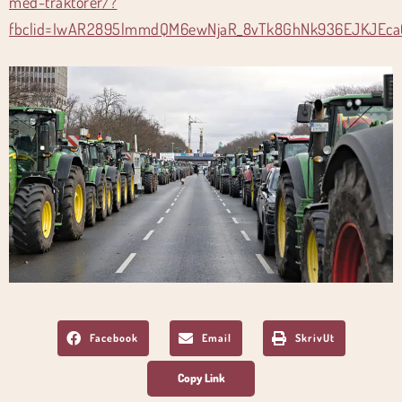
med-traktorer/?
fbclid=IwAR2895lmmdQM6ewNjaR_8vTk8GhNk936EJKJEca0
Facebook
Email
SkrivUt