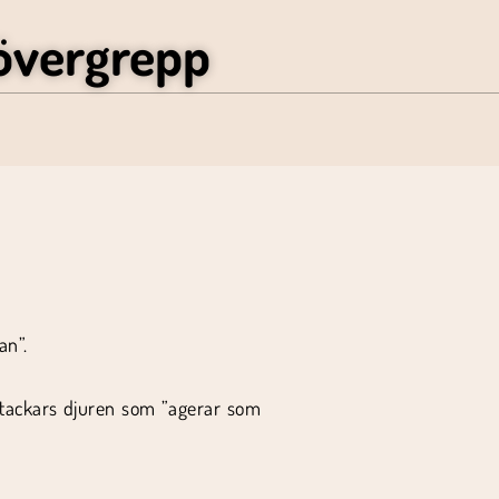
övergrepp
an”.
 stackars djuren som ”agerar som