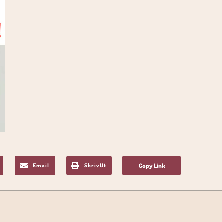
Email
SkrivUt