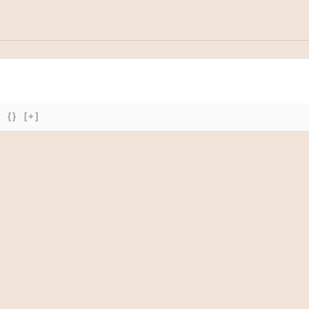
{}
[+]