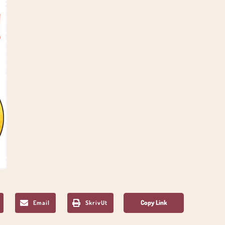
Email
SkrivUt