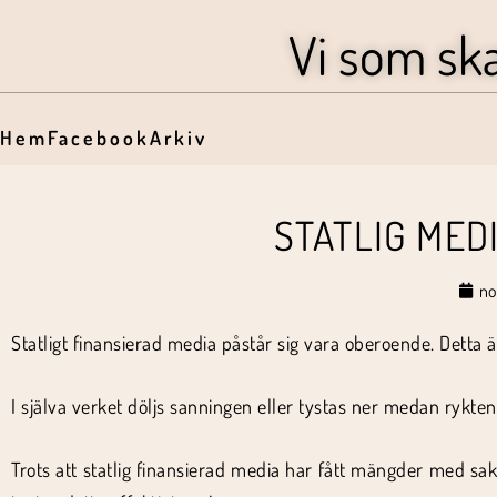
Vi som sk
Hem
Facebook
Arkiv
STATLIG MED
no
Statligt finansierad media påstår sig vara oberoende. Detta 
I själva verket döljs sanningen eller tystas ner medan rykte
Trots att statlig finansierad media har fått mängder med sa