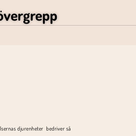
övergrepp
elsernas djurenheter bedriver så