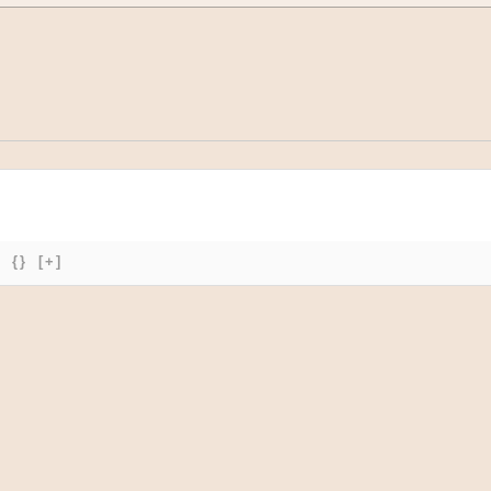
{}
[+]