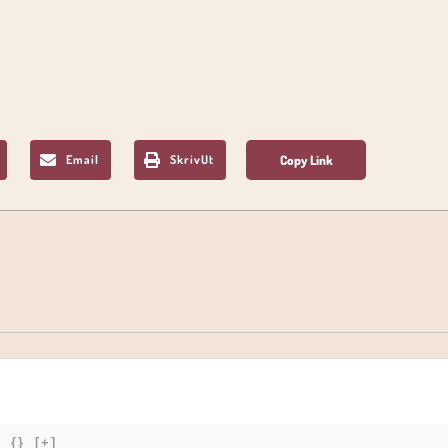
Email
SkrivUt
{}
[+]