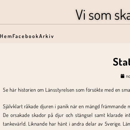
Vi som sk
Hem
Facebook
Arkiv
Sta
no
Se här historien om Länsstyrelsen som försökte med en sm
Självklart råkade djuren i panik när en mängd främmande 
De orsakade skador på djur och stängsel samt klarade inte 
tankevärld. Liknande har hänt i andra delar av Sverige. Läns