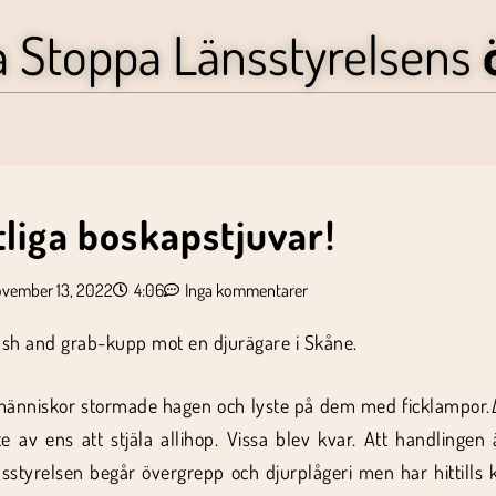
a Stoppa Länsstyrelsens
tliga boskapstjuvar!
vember 13, 2022
4:06
Inga kommentarer
ash and grab-kupp mot en djurägare i Skåne.
människor stormade hagen och lyste på dem med ficklampor.
av ens att stjäla allihop. Vissa blev kvar. Att handlingen ä
styrelsen begår övergrepp och djurplågeri men har hittills kl