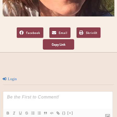
Facebook
Email
SkrivUt
Login
{}
[+]