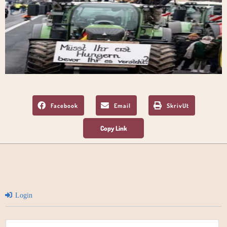
Facebook
Email
SkrivUt
Login