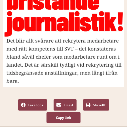
Facebook
Email
SkrivUt