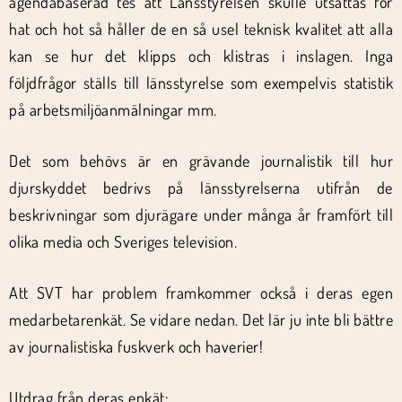
agendabaserad tes att Länsstyrelsen skulle utsättas för
hat och hot så håller de en så usel teknisk kvalitet att alla
kan se hur det klipps och klistras i inslagen. Inga
följdfrågor ställs till länsstyrelse som exempelvis statistik
på arbetsmiljöanmälningar mm.
Det som behövs är en grävande journalistik till hur
djurskyddet bedrivs på länsstyrelserna utifrån de
beskrivningar som djurägare under många år framfört till
olika media och Sveriges television.
Att SVT har problem framkommer också i deras egen
medarbetarenkät. Se vidare nedan. Det lär ju inte bli bättre
av journalistiska fuskverk och haverier!
Utdrag från deras enkät: