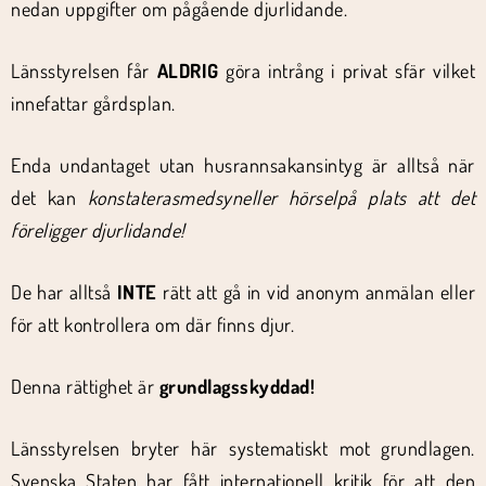
nedan uppgifter om pågående djurlidande.
Länsstyrelsen får
ALDRIG
göra intrång i privat sfär vilket
innefattar gårdsplan.
Enda undantaget utan husrannsakansintyg är alltså när
det kan
konstateras
med
syn
eller hörsel
på plats att det
föreligger djurlidande!
De har alltså
INTE
rätt att gå in vid anonym anmälan eller
för att kontrollera om där finns djur.
Denna rättighet är
grundlagsskyddad!
Länsstyrelsen bryter här systematiskt mot grundlagen.
Svenska Staten har fått internationell kritik för att den