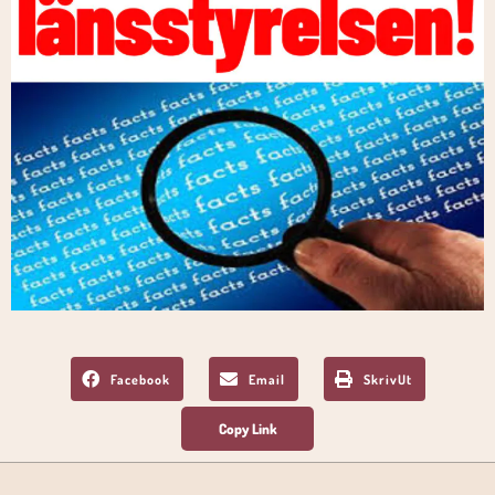
Facebook
Email
SkrivUt