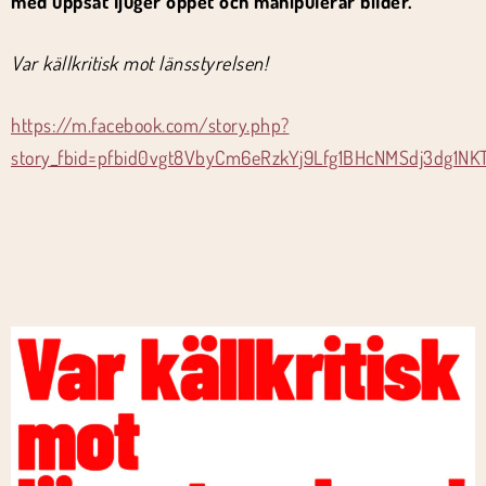
med uppsåt ljuger öppet och manipulerar bilder.
Var källkritisk mot länsstyrelsen!
https://m.facebook.com/story.php?
story_fbid=pfbid0vgt8VbyCm6eRzkYj9Lfg1BHcNMSdj3dg1N