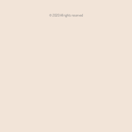
© 2020 All rights reserved
Angon - Agencja Interaktywna