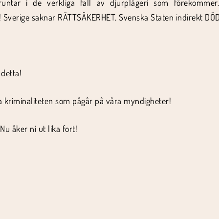
truntar i de verkliga fall av djurplågeri som förekommer
er! Sverige saknar RÄTTSÄKERHET. Svenska Staten indirekt DÖ
 detta!
a kriminaliteten som pågår på våra myndigheter!
u åker ni ut lika fort!