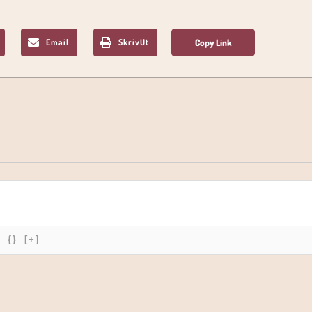
Email
SkrivUt
{}
[+]