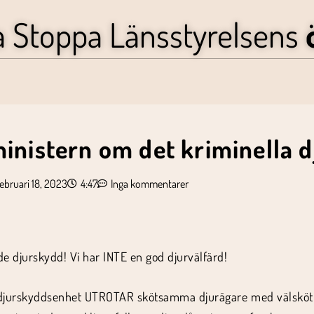
a Stoppa Länsstyrelsens
ministern om det kriminella 
ebruari 18, 2023
4:47
Inga kommentarer
nde djurskydd! Vi har INTE en god djurvälfärd!
djurskyddsenhet UTROTAR skötsamma djurägare med välskötta 