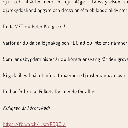
djur och utsätter dem för djurplågeri. Länsstyrelsen s
djurskyddshandläggare och dessa är ofta obildade aktivist
Detta VET du Peter Kullgren!!!
Varför är du då så lögnaktig och FEG att du inte ens nämner
Som landsbygdsminister är du högsta ansvarig för den grov
Ni gick till val på att införa fungerande tjänstemannaansvar! N
Du har förbrukat Folkets förtroende för alltid!
Kullgren är Förbrukad!
https://fb.watch/iLscYPDQC_/