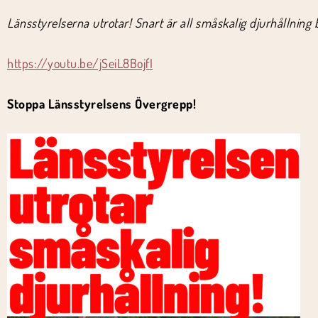
Länsstyrelserna utrotar! Snart är all småskalig djurhållning 
https://youtu.be/jSeiL8BojfI
Stoppa Länsstyrelsens Övergrepp!