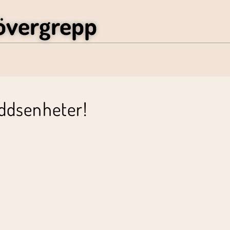
övergrepp
ddsenheter!