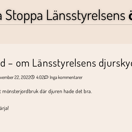
a Stoppa Länsstyrelsens
d – om Länsstyrelsens djursky
vember 22, 2022
4:02
Inga kommentarer
tt mönsterjordbruk där djuren hade det bra.
ärja!