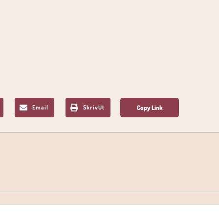
Email
SkrivUt