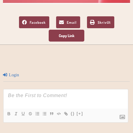
Facebook
Email
SkrivUt
Login
{}
[+]