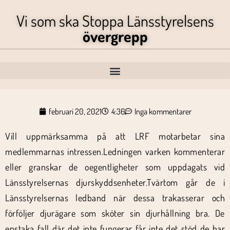
Vi som ska Stoppa Länsstyrelsens
övergrepp
februari 20, 2021
4:36
Inga kommentarer
Vill uppmärksamma på att LRF motarbetar sina
medlemmarnas intressen.Ledningen varken kommenterar
eller granskar de oegentligheter som uppdagats vid
Länsstyrelsernas djurskyddsenheter.Tvärtom går de i
Länsstyrelsernas ledband när dessa trakasserar och
förföljer djurägare som sköter sin djurhållning bra. De
enstaka fall där det inte fungerar får inte det stöd de har