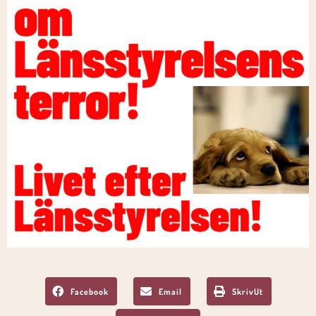
Facebook
Email
SkrivUt