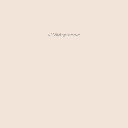
© 2020 All rights reserved
Angon - Agencja Interaktywna