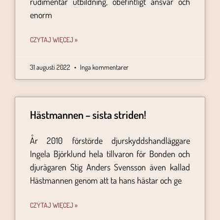
rudimentär utbildning, obefintligt ansvar och
enorm
CZYTAJ WIĘCEJ »
31 augusti 2022
Inga kommentarer
Hästmannen – sista striden!
År 2010 förstörde djurskyddshandläggare
Ingela Björklund hela tillvaron för Bonden och
djurägaren Stig Anders Svensson även kallad
Hästmannen genom att ta hans hästar och ge
CZYTAJ WIĘCEJ »