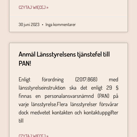
CZYTAJ WIĘCEJ »
30 juni 2023
Inga kommentarer
Anmäl Länsstyrelsens tjänstefel till
PAN!
Enligt förordning (2017:868) med
länsstyrelseinstruktion ska det enligt 29 §
finnas en personalansvarsnämnd (PAN) på
varje länsstyrelse.Flera länsstyrelser försvårar
dock medvetet kontakten och kontaktuppgifter
till
CZYTAJ WIĘCEJ »